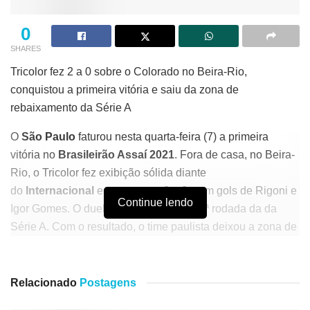
0
SHARES
Tricolor fez 2 a 0 sobre o Colorado no Beira-Rio,
conquistou a primeira vitória e saiu da zona de
rebaixamento da Série A
O
São Paulo
faturou nesta quarta-feira (7) a primeira
vitória no
Brasileirão Assaí 2021
. Fora de casa, no Beira-
Rio, o Tricolor fez exibição sólida diante
do
Internacional
e venceu por 2 a 0, com gols de Rigoni e
Continue lendo
Igor Gomes. O duelo aconteceu pela 10ª rodada da da
Série A. Com o resultado, o time paulista deixou a zona de
rebaixamento da competição, aparecendo na 16ª posição,
com oito pontos. O Inter é o 14º, com 10.
Relacionado
Postagens
+Confira a tabela do Brasileirão!