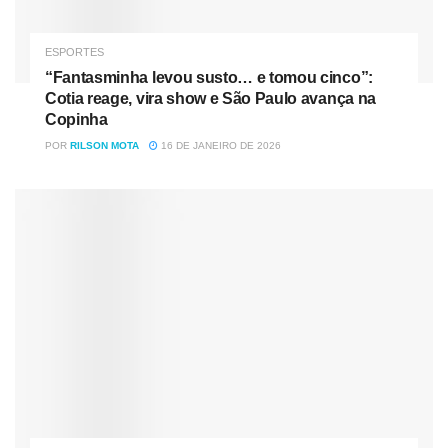
ESPORTES
“Fantasminha levou susto… e tomou cinco”:
Cotia reage, vira show e São Paulo avança na
Copinha
POR
RILSON MOTA
16 DE JANEIRO DE 2026