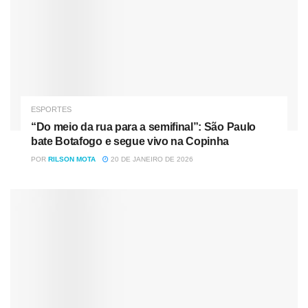
Tag:
Brasileirão A
Internacional
São Futebol Clube
ESPORTES
“Do meio da rua para a semifinal”: São Paulo
bate Botafogo e segue vivo na Copinha
POR
RILSON MOTA
20 DE JANEIRO DE 2026