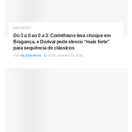
ESPORTES
Do 3 a 0 ao 0 a 3: Corinthians leva choque em
Bragança, e Dorival pede elenco “mais forte”
para sequência de clássicos
POR
RILSON MOTA
16 DE JANEIRO DE 2026