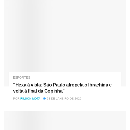
O jogo
Nóticias
Relacionadas
“Hexa à vista: São Paulo atropela o Ibrachina e volta à final
da Copinha”
“Vaga VIP para o Xadrez: Polícia Civil entra sem ingresso
para barrar o ‘festa’ nos camarotes do Morumbis”
ESPORTES
“Hexa à vista: São Paulo atropela o Ibrachina e
volta à final da Copinha”
Etapa inicial animada em Porto Alegre. O Tricolor foi ligeiro
POR
RILSON MOTA
23 DE JANEIRO DE 2026
e abriu o placar logo no primeiro lance: Rigoni foi
acionado, driblou Daniel, invadiu a área e chutou forte
para colocar o São Paulo em vantagem. Depois, aos 13,
Wellington conseguiu finalização cruzada e acertou a