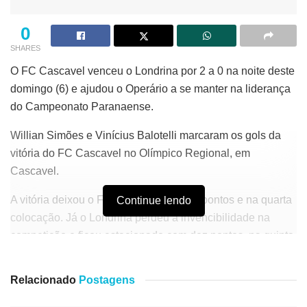
0
SHARES
O FC Cascavel venceu o Londrina por 2 a 0 na noite deste
domingo (6) e ajudou o Operário a se manter na liderança
do Campeonato Paranaense.
Willian Simões e Vinícius Balotelli marcaram os gols da
vitória do FC Cascavel no Olímpico Regional, em
Cascavel.
A vitória deixou o FC Cascavel com 10 pontos e na quarta
Continue lendo
colocação. Já o Londrina perdeu a invencibilidade na
competição e ficou estacionado com dez pontos, na quinta
colocação.
Relacionado
Postagens
O desempate entre as equipes fica no saldo de gols maior
do FC Cascavel (2 a 1).