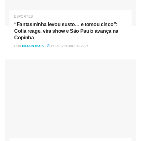
Augusto e Eltinho; João Paulo, Jhonny Lucas, Léo Artur
(Mossoró), Mateusinho (Luan), Douglas Coutinho e Victor
ESPORTES
Daniel (Caprini). T.: Vinícius Eutrópio.
“Fantasminha levou susto… e tomou cinco”:
Cotia reage, vira show e São Paulo avança na
Gol:
Willian Simões (35 minutos/2ºT) e Vinícius Balotelli
Copinha
(49 minutos/2ºT)
POR
RILSON MOTA
16 DE JANEIRO DE 2026
Cartões amarelos:
Mikael Doka e França (FCC); Matheus
Nogueira, Luan e Douglas Coutinho (LON).
Fonte: Paraná Portal
Tag:
Cascavel vence o Tubarão