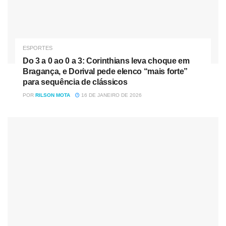
FC CASCAVEL 2 X 0 LONDRINA
Local:
Olímpico Regional, Cascavel
Árbitro:
Robson Babinski
ESPORTES
Do 3 a 0 ao 0 a 3: Corinthians leva choque em
Assistentes:
Jefferson Cleiton Piva da Silva e Flávio
Bragança, e Dorival pede elenco “mais forte”
para sequência de clássicos
Augusto Alves
POR
RILSON MOTA
16 DE JANEIRO DE 2026
FC CASCAVEL
Douglas Marques, Lucas Oliveira, Willian Gomes e Diego
Giaretta; Mikael Doka (Vinícius Balotelli), França (Gama),
Fabrício Bigode (Alex Nemetz), Robinho e Wilian Simões;
Núblio Flávio (Samuel), Léo Itaperuna (Cleberson
Tiarinha). T.: Tcheco.
LONDRINA
Matheus Nogueira, Rafael França (Salatiel), Saimon,