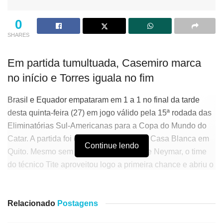
0
SHARES
Em partida tumultuada, Casemiro marca
no início e Torres iguala no fim
Brasil e Equador empataram em 1 a 1 no final da tarde
desta quinta-feira (27) em jogo válido pela 15ª rodada das
Eliminatórias Sul-Americanas para a Copa do Mundo do
Catar. A partida foi disputada no Estádio Casa Blanca em
Continue lendo
Quito. Mesmo sem a presença do craque Neymar, o time
do técnico Tite aproveitou logo a primeira chance e abriu o
placar aos cinco minutos de jogo.
Após da rebatida da defesa, Coutinho cruzou, Matheus
Relacionado
Postagens
Cunha tentou e a bola sobrou para o volante Casemiro