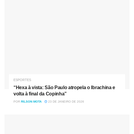
abrir o placar. Depois, aos 13 minutos, ocorreu o primeiro
lance com a participação do árbitro de vídeo. O atacante
Matheus Cunha foi atingido pelo goleiro Domínguez. Após
revisão, o árbitro colombiano Wilmar Roldán confirmou
que a falta foi fora da área e expulsou o jogador do
Equador.
Mas a vantagem do Brasil de jogar com um atleta a mais
durou muito pouco. Aos 19 minutos, o lateral-direito
Emerson, que já tinha cartão amarelo, acertou Estrada e
foi expulso. E, logo na sequência da partida, ocorreu outra
ESPORTES
participação importante do árbitro de vídeo. Aos 25, o
“Hexa à vista: São Paulo atropela o Ibrachina e
goleiro brasileiro Alisson havia sido expulso depois de
volta à final da Copinha”
atingir Enner Valencia. Mas, Wilmar Roldán acabou
POR
RILSON MOTA
23 DE JANEIRO DE 2026
voltando atrás e deu apenas o amarelo para o arqueiro da
seleção de Tite.
Nóticias
Relacionadas