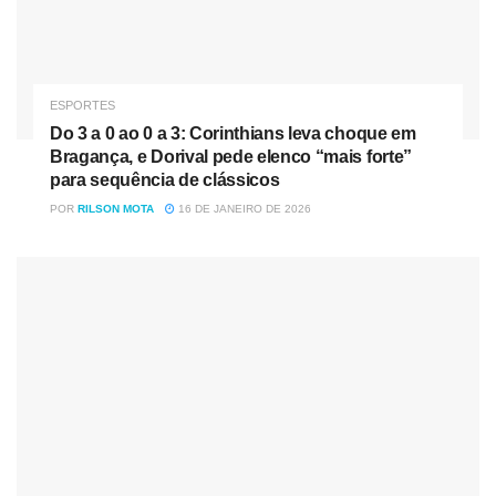
ESPORTES
Do 3 a 0 ao 0 a 3: Corinthians leva choque em
Bragança, e Dorival pede elenco “mais forte”
para sequência de clássicos
POR
RILSON MOTA
16 DE JANEIRO DE 2026