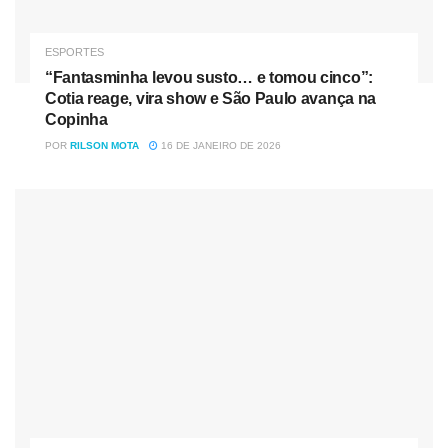
ESPORTES
“Fantasminha levou susto… e tomou cinco”:
Cotia reage, vira show e São Paulo avança na
Copinha
POR
RILSON MOTA
16 DE JANEIRO DE 2026