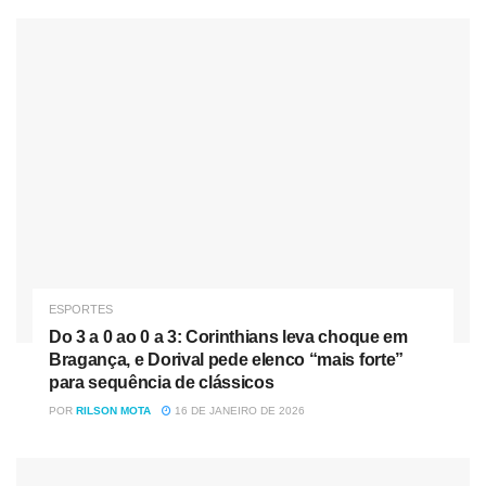
primeiros cuidados médicos ao meia Christian Eriksen,
que sofreu um ataque cardíaco durante uma partida da
Eurocopa. Depois, o Fifa Fan Award foi dividido entre
torcedores dinamarqueses e finlandeses, pela união nas
arquibancadas no mesmo jogo, após o mau súbito de
Eriksen.
Cabe salientar que, ao contrário da Bola de Ouro,
premiação organizada pela revista France Football, o The
Best considera o desempenho do atleta durante a
temporada europeia, neste caso, de 8 de outubro de 2020
ESPORTES
a 7 de agosto de 2021. Técnicos e capitães de todas as
Do 3 a 0 ao 0 a 3: Corinthians leva choque em
seleções filiadas à Fifa, além de jornalistas especializados
Bragança, e Dorival pede elenco “mais forte”
que representam cada nação, votaram entre 22 de
para sequência de clássicos
novembro e 10 de dezembro do ano passado para
POR
RILSON MOTA
16 DE JANEIRO DE 2026
escolher o melhor jogador do mundo.