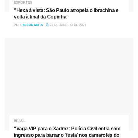
ESPORTES
ao saber que havia vencido o prêmio de melhor treinadora
“Hexa à vista: São Paulo atropela o Ibrachina e
do futebol feminino, tendo superado Lluís Cortés e Sarina
volta à final da Copinha”
Wiegman. A chilena Christiane Endler, do Lyon, venceu o
POR
RILSON MOTA
23 DE JANEIRO DE 2026
prêmio de melhor goleira, se tornando a primeira atleta sul-
americana a ganhar o troféu. Ela bateu a canadense
Sthepanie Labbé e a alemã Ann-Katrin Berger. Endler
destacou seus últimos anos em alto nível e disse que quer
jogar mais uma Copa do Mundo.
Nóticias
Relacionadas
“Hexa à vista: São Paulo atropela o Ibrachina e volta à final
da Copinha”
“Vaga VIP para o Xadrez: Polícia Civil entra sem ingresso
para barrar o ‘festa’ nos camarotes do Morumbis”
BRASIL
“Vaga VIP para o Xadrez: Polícia Civil entra sem
ingresso para barrar o ‘festa’ nos camarotes do