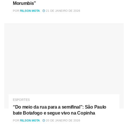
Morumbis”
POR
RILSON MOTA
21 DE JANEIRO DE 2026
A seleção feminina da temporada (Fifpro) não contou com
nenhuma das três indicadas à melhor jogadora da
temporada e acabou formada sem atletas do Barcelona,
campeão europeu. A equipe teve Endler; Bronze, Renard,
Bright e Eriksson; Banini, Lloyd e Bonanser; Miedema,
Marta e Morgan. Christine Sinclair recebeu o prêmio
especial da Fifa por sua carreira destacada no futebol
feminino. Aos 38 anos, a canadense é a maior artilheira de
seleções, com 188 gols.
Quem levou o prêmio Puskás, com o gol mais bonito da
temporada, foi o argentino Erik Lamela, do Tottenham, que
ESPORTES
marcou de letra no clássico contra o Arsenal. Os
“Do meio da rua para a semifinal”: São Paulo
dinamarqueses levaram dois prêmios. Primeiro, garantiram
bate Botafogo e segue vivo na Copinha
o Fair Play, graças à atuação de jogadores e comissão
POR
RILSON MOTA
20 DE JANEIRO DE 2026
técnica da seleção, que trabalharam em conjunto nos