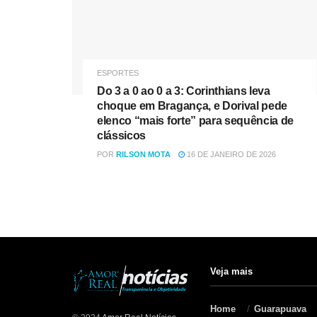
ESPORTES
Do 3 a 0 ao 0 a 3: Corinthians leva
choque em Bragança, e Dorival pede
elenco “mais forte” para sequência de
clássicos
POR
RILSON MOTA
16 DE JANEIRO DE 2026
Veja mais
Home
Guarapuava