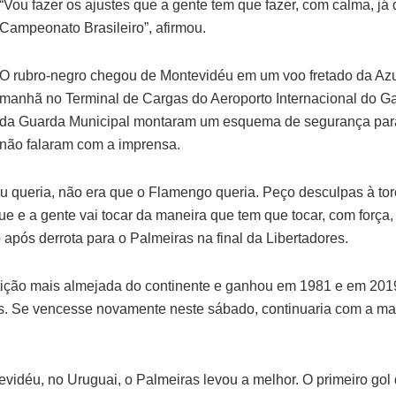
“Vou fazer os ajustes que a gente tem que fazer, com calma, já 
Campeonato Brasileiro”, afirmou.
O rubro-negro chegou de Montevidéu em um voo fretado da Azu
manhã no Terminal de Cargas do Aeroporto Internacional do Ga
da Guarda Municipal montaram um esquema de segurança para a
não falaram com a imprensa.
 eu queria, não era que o Flamengo queria. Peço desculpas à t
ue e a gente vai tocar da maneira que tem que tocar, com força,
pós derrota para o Palmeiras na final da Libertadores.
ição mais almejada do continente e ganhou em 1981 e em 2019. 
tes. Se vencesse novamente neste sábado, continuaria com a m
idéu, no Uruguai, o Palmeiras levou a melhor. O primeiro gol d