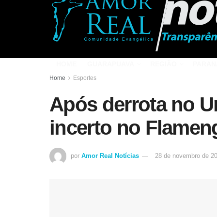
HOME
GUARAPUAVA
REGIÃO
PARAN
Home
Esportes
Após derrota no U
incerto no Flamen
por
Amor Real Notícias
28 de novembro de 2