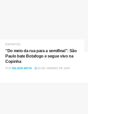
ESPORTES
“Do meio da rua para a semifinal”: São
Paulo bate Botafogo e segue vivo na
Copinha
POR
RILSON MOTA
20 DE JANEIRO DE 2026