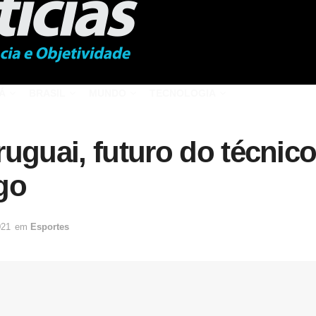
Á
BRASIL
MUNDO
TECNOLOGIA
ruguai, futuro do técni
go
021
em
Esportes