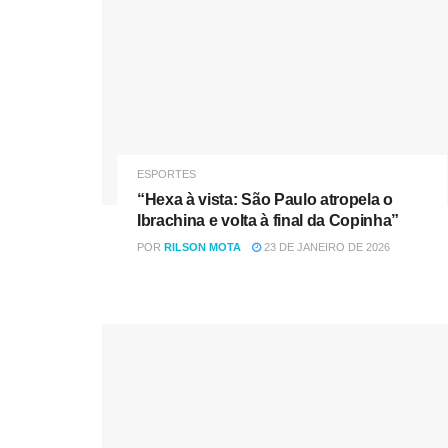
ESPORTES
“Hexa à vista: São Paulo atropela o
Ibrachina e volta à final da Copinha”
POR
RILSON MOTA
23 DE JANEIRO DE 2026