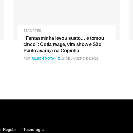
ESPORTES
“Fantasminha levou susto… e tomou
cinco”: Cotia reage, vira show e São
Paulo avança na Copinha
POR
RILSON MOTA
16 DE JANEIRO DE 2026
Região
Tecnologia