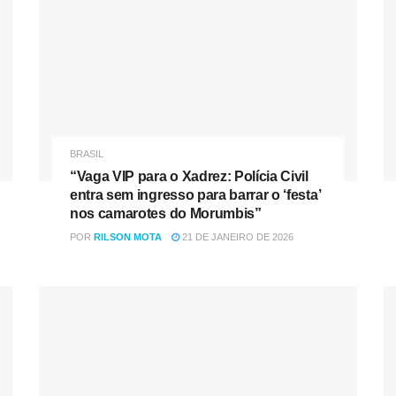
BRASIL
“Vaga VIP para o Xadrez: Polícia Civil
entra sem ingresso para barrar o ‘festa’
nos camarotes do Morumbis”
POR
RILSON MOTA
21 DE JANEIRO DE 2026