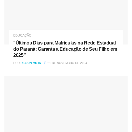
Conservação da Biodiversidade (ICMBio).
No âmbito acadêmico, são disponibilizados materiais
didáticos para professores de disciplinas de ecologia,
geografia e zoologia, além da realização de palestras,
EDUCAÇÃO
minicursos, oficinas e exposições itinerantes.
“Últimos Dias para Matrículas na Rede Estadual
do Paraná: Garanta a Educação de Seu Filho em
HISTÓRIA
– A edificação que abriga o museu foi doada à
2025”
Unicentro no ano de 1994. O imóvel segue os moldes da
POR
RILSON MOTA
21 DE NOVEMBRO DE 2024
arquitetura popular de madeira do Paraná, com influência
da imigração europeia, e destaca suntuosos adornos em
lambrequins – recortes pendentes feitos de madeira que
circundam toda a construção.
A casa pertencia à família Anciutti, descendente dos
primeiros colonizadores italianos que chegaram naquela
região, no início do século passado. A construção foi
originalmente erguida em 1907, na comunidade de