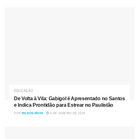
pessoas por visitação, mediante agendamento antecipado.
Cada grupo de visitantes poderá permanecer no ambiente
por até 20 minutos.
O local passou por revitalização completa para
proporcionar mais segurança às coleções e promover
políticas educacionais relacionadas ao acervo, que dispõe
de aproximadamente quatro mil peças catalogadas. Os
itens são originários principalmente daquela região, o que
faz do museu um patrimônio histórico e cultural da
comunidade local.
EDUCAÇÃO
De Volta à Vila: Gabigol é Apresentado no Santos
Nóticias
Relacionadas
e Indica Prontidão para Estrear no Paulistão
POR
RILSON MOTA
6 DE JANEIRO DE 2026
De Volta à Vila: Gabigol é Apresentado no Santos e Indica
Prontidão para Estrear no Paulistão
“Prefeito Denilson Baitala e Secretária de Educação