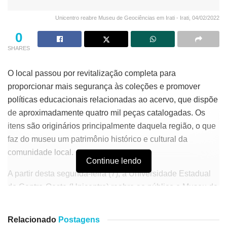
Unicentro reabre Museu de Geociências em Irati - Irati, 04/02/2022
0
SHARES
O local passou por revitalização completa para
proporcionar mais segurança às coleções e promover
políticas educacionais relacionadas ao acervo, que dispõe
de aproximadamente quatro mil peças catalogadas. Os
itens são originários principalmente daquela região, o que
faz do museu um patrimônio histórico e cultural da
comunidade local.
Continue lendo
A partir desta segunda-feira (7), a Universidade Estadual
do Centro-Oeste (Unicentro) reabre ao público o Museu de
Geociências, no Campus de Irati, na região Centro-Sul do
Paraná. Ainda em decorrência da pandemia do novo
Relacionado
Postagens
coronavírus, o acesso será limitado a, no máximo, 10