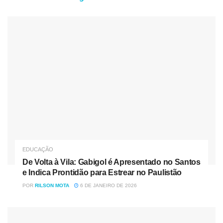
do ensino fundamental I e Educação Infantil na rede
municipal e privada voltam dia 21 de fevereiro.
A coordenadora pedagógica, Ângela Nascimento, disse
que a decisão foi tomada após uma conversa com o
secretário municipal de Saúde, Alain Cesar Abreu, “Como
ocorreu uma queda considerável no número de pessoas
contaminadas com a Covid-19 e nos suspeitos e como o
secretário de saúde informou que na sexta-feira, 11 já
começa a vacinação das crianças com 5 anos e com isso
contaremos com uma boa porcentagem das crianças
vacinadas, foi decidido o retorno as aulas presenciais para
EDUCAÇÃO
o dia 21”.
De Volta à Vila: Gabigol é Apresentado no Santos
e Indica Prontidão para Estrear no Paulistão
Fonte: Prefeitura de Pinhão
POR
RILSON MOTA
6 DE JANEIRO DE 2026
Tag:
Aulas em Pinhão