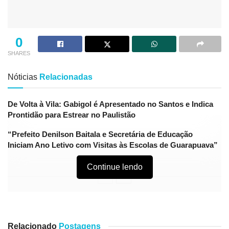
0
SHARES
Nóticias
Relacionadas
De Volta à Vila: Gabigol é Apresentado no Santos e Indica
Prontidão para Estrear no Paulistão
“Prefeito Denilson Baitala e Secretária de Educação
Iniciam Ano Letivo com Visitas às Escolas de Guarapuava”
Continue lendo
A secretaria municipal de Educação do município de
Pinhão, decidiu que as aulas presenciais para os alunos
Relacionado
Postagens