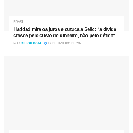
Caso não seja possível a abertura da conta digital, o
saque poderá ser realizado com o
Cartão do Cidadão
e
senha nos terminais de autoatendimento, unidades
BRASIL
lotéricas, Caixa Aqui ou agências, sempre de acordo com
Haddad mira os juros e cutuca a Selic: “a dívida
o calendário de pagamento.
cresce pelo custo do dinheiro, não pelo déficit”
POR
RILSON MOTA
19 DE JANEIRO DE 2026
A Caixa disse ainda que para os beneficiários residentes
nos municípios da
Bahia e de Minas Gerais em situação
de emergência
, devido às fortes chuvas, o pagamento
será iniciado hoje, independentemente do mês de
nascimento.
Fonte: Agência Brasil
Tag:
Abono salarial começa a ser pago hoje