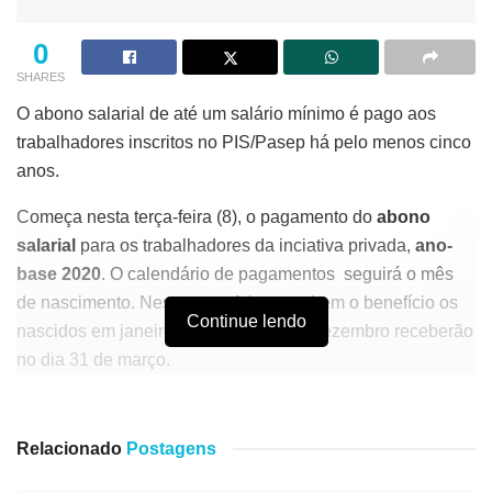
0
SHARES
O abono salarial de até um salário mínimo é pago aos
trabalhadores inscritos no PIS/Pasep há pelo menos cinco
anos.
Começa nesta terça-feira (8), o pagamento do
abono
salarial
para os trabalhadores da inciativa privada,
ano-
base 2020
. O calendário de pagamentos seguirá o mês
de nascimento. Nesta terça-feira, recebem o benefício os
Continue lendo
nascidos em janeiro. Os nascidos em dezembro receberão
no dia 31 de março.
O abono salarial de até um salário mínimo é pago
aos
trabalhadores inscritos no PIS/Pasep
há pelo
Relacionado
Postagens
menos cinco anos. Recebe o abono agora quem trabalhou
formalmente por pelo menos 30 dias em 2020, com