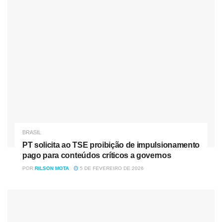
O Dixie Fire tem atingido a área há três semanas,
queimando 130 mil hectares.
“Apesar dos valentes esforços dos bombeiros, de recursos
aéreos e de agentes da lei para proteger a vida e a defesa
da propriedade, o fogo se espalhou na comunidade de
Greenville”, informou o Departamento de Proteção às
Florestas (Cal Fire).
Nóticias
Relacionadas
BRASIL
PT solicita ao TSE proibição de impulsionamento
PT solicita ao TSE proibição de impulsionamento pago
pago para conteúdos críticos a governos
para conteúdos críticos a governos
POR
RILSON MOTA
5 DE FEVEREIRO DE 2026
“Flávio Bolsonaro acusa Lula de antissemita em
conferência em Israel e promete alinhamento”