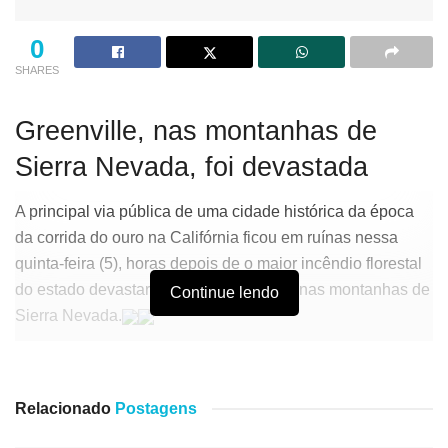
0
SHARES
Greenville, nas montanhas de
Sierra Nevada, foi devastada
A principal via pública de uma cidade histórica da época
da corrida do ouro na Califórnia ficou em ruínas nessa
quinta-feira (5), horas depois de o maior incêndio florestal
do estado devastar Greenville, uma vila nas montanhas de
Continue lendo
Sierra Nevada.
As equipes de bombeiros ainda trabalhavam ontem para
combater os incêndios em Greenville, cerca de 260
Relacionado
Postagens
quilômetros ao norte de Sacramento, após o incêndio
chamado de Dixie Fire avançar por toda a noite anterior.