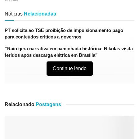
Nóticias
Relacionadas
PT solicita ao TSE proibição de impulsionamento pago
para conteúdos críticos a governos
“Raio gera narrativa em caminhada histórica: Nikolas visita
feridos após descarga elétrica em Brasília”
Continue lendo
“
Alegrei-me quando me disseram: Vamos à casa do
Senhor”. Sl 122:1
Relacionado
Postagens
Hoje Glorifico ao meu Senhor, pois vamos cultuar em sua
casa, depois de meses sem esta congregando, temos a
oportunidade de cultuar, adorar ao Senhor Deus todo