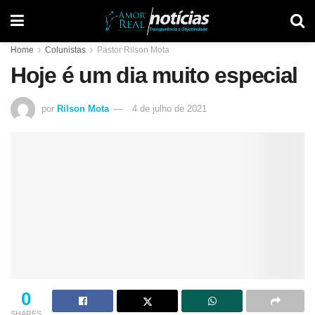
Home
Colunistas
Pastor Rilson Mota
Hoje é um dia muito especial
por
Rilson Mota
4 de julho de 2021
0
SHARES