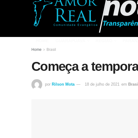
HOME
GUARAPUAVA
REGIÃO
PARAN
Home
Brasil
Começa a temporada
por
Rilson Mota
18 de julho de 2021
em
Brasi