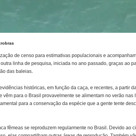
trobras
ealização de censo para estimativas populacionais e acompanham
utra linha de pesquisa, iniciada no ano passado, graças ao patr
ção das baleias.
vidências históricas, em função da caça, e recentes, a partir d
ue vêm para o Brasil provavelmente se alimentam no verão nas Il
ndamental para a conservação da espécie que a gente tente desc
nca fêmeas se reproduzem regularmente no Brasil. Devido ao ci
isso, elas compartilham outras áreas de reprodução. Também v