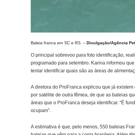
Baleia franca em SC e RS. –
Divulgação/Agência Pe
O principal sobrevoo para foto identificação, r
programado para setembro. Karina informou que o
tentar identificar quais são as áreas de alimenta
A diretora do ProFranca explicou que já existem e
por satélite de outra fêmea, de que as baleias q
áreas que o ProFranca deseja identificar. “É fu
ocupam”.
A estimativa é que, pelo menos, 550 baleias Fra
baleias que vêm para a costa brasileira. Além d