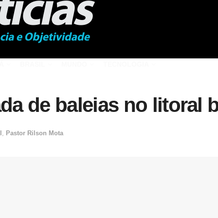
Á
BRASIL
MUNDO
TECNOLOGIA
 de baleias no litoral b
l
,
Pastor Rilson Mota