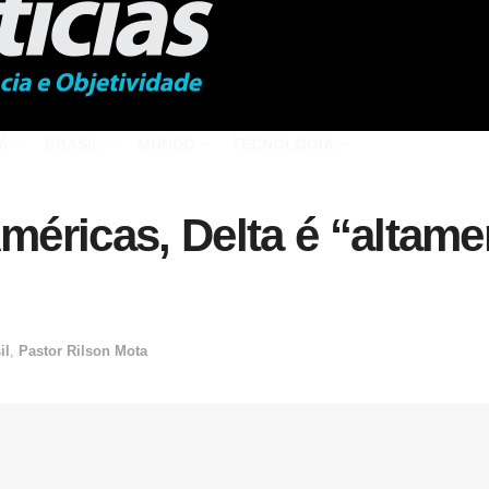
Á
BRASIL
MUNDO
TECNOLOGIA
éricas, Delta é “altame
il
,
Pastor Rilson Mota