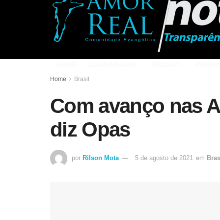
HOME
GUARAPUAVA
REGIÃO
PARAN
Home
Brasil
Com avanço nas Am
diz Opas
por
Rilson Mota
5 de agosto de 2021
em
Bras