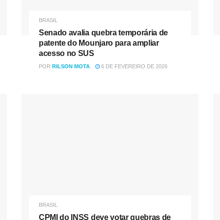
BRASIL
Senado avalia quebra temporária de
patente do Mounjaro para ampliar
acesso no SUS
POR
RILSON MOTA
6 DE FEVEREIRO DE 2026
BRASIL
CPMI do INSS deve votar quebras de