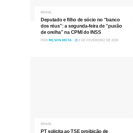
BRASIL
Deputado e filho de sócio no “banco
dos réus”: a segunda-feira de “puxão
de orelha” na CPMI do INSS
POR
RILSON MOTA
9 DE FEVEREIRO DE 2026
BRASIL
PT solicita ao TSE proibição de