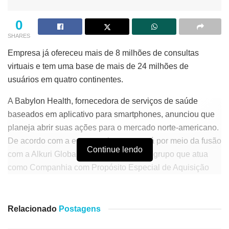
0
SHARES
Empresa já ofereceu mais de 8 milhões de consultas
virtuais e tem uma base de mais de 24 milhões de
usuários em quatro continentes.
A Babylon Health, fornecedora de serviços de saúde
baseados em aplicativo para smartphones, anunciou que
planeja abrir suas ações para o mercado norte-americano.
De acordo com a empresa, isso ocorrerá por meio da fusão
Continue lendo
com a Alkuri Global Aquisition Corp, um grupo que atua
como Companhia com Propósito Especial de Aquisição
(Spac) e avalia a parceira em US$ 4,2 bilhões, o
equivalente a R$ 21 bilhões.
Relacionado
Postagens
A companhia resultante da fusão será conhecida somente
como Babylon e terá como CEO Ali Parsa, fundador da