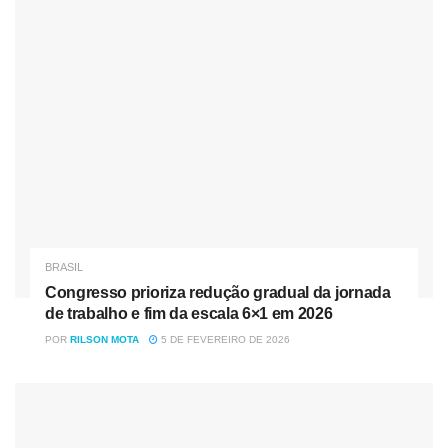
empresa de telemedicina. Além disso, um representante
da Alkuri Global vai se juntar ao quadro de diretores.
Apostando na inteligência artificial, a plataforma atende a
pessoas com problemas de saúde e as direciona para
consultas presenciais quando necessário.
Fonte e Créditos: https://revistaoeste.com/
Nóticias
Relacionadas
BRASIL
Congresso prioriza redução gradual da jornada de
Congresso prioriza redução gradual da jornada
trabalho e fim da escala 6×1 em 2026
de trabalho e fim da escala 6×1 em 2026
PT solicita ao TSE proibição de impulsionamento pago
POR
RILSON MOTA
5 DE FEVEREIRO DE 2026
para conteúdos críticos a governos