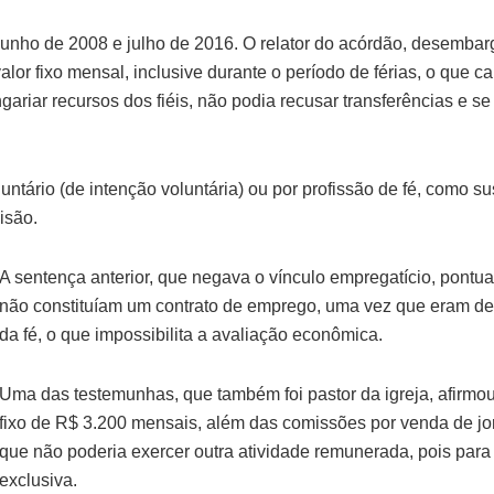
 junho de 2008 e julho de 2016. O relator do acórdão, desembarg
or fixo mensal, inclusive durante o período de férias, o que car
angariar recursos dos fiéis, não podia recusar transferências e 
tário (de intenção voluntária) ou por profissão de fé, como s
isão.
A sentença anterior, que negava o vínculo empregatício, pontu
não constituíam um contrato de emprego, uma vez que eram des
da fé, o que impossibilita a avaliação econômica.
Uma das testemunhas, que também foi pastor da igreja, afirmo
fixo de R$ 3.200 mensais, além das comissões por venda de jor
que não poderia exercer outra atividade remunerada, pois pa
exclusiva.