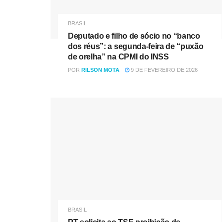
BRASIL
Deputado e filho de sócio no “banco
dos réus”: a segunda-feira de “puxão
de orelha” na CPMI do INSS
POR
RILSON MOTA
9 DE FEVEREIRO DE 2026
BRASIL