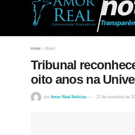
HOME
GUARAPUAVA
REGIÃO
PARAN
Home
Brasil
Tribunal reconhec
oito anos na Unive
por
Amor Real Notícias
27 de novembro de 2