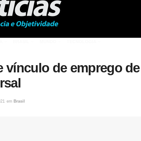
Á
BRASIL
MUNDO
TECNOLOGIA
e vínculo de emprego de
rsal
021
em
Brasil