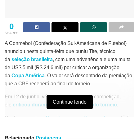
0
SHARES
A Conmebol (Confederação Sul-Americana de Futebol)
anunciou nesta quinta-feira que puniu Tite, técnico
da
seleção brasilei
ra
, com uma advertência e uma multa
de US$ 5 mil (R$ 24,6 mil) por criticar a organização
da
Copa América
. O valor será descontado da premiação
que a CBF receberá ao final do torneio.
Em 12 de junho, véspera da abertura da competição,
Continue lendo
ele
criticou duramente a organização do torneio
.
No dia seguinte, o
Brasil venceu a Venezuela
no estádio
Mané Garrincha, em Brasília.
Relacionado
Postagens
“Foi definida a Copa América (no Brasil). A organização foi