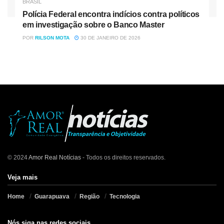
BRASIL
Polícia Federal encontra indícios contra políticos
em investigação sobre o Banco Master
POR
RILSON MOTA
30 DE JANEIRO DE 2026
© 2024
Amor Real Notícias
- Todos os direitos reservados.
Veja mais
Home
Guarapuava
Região
Tecnologia
Nós siga nas redes sociais