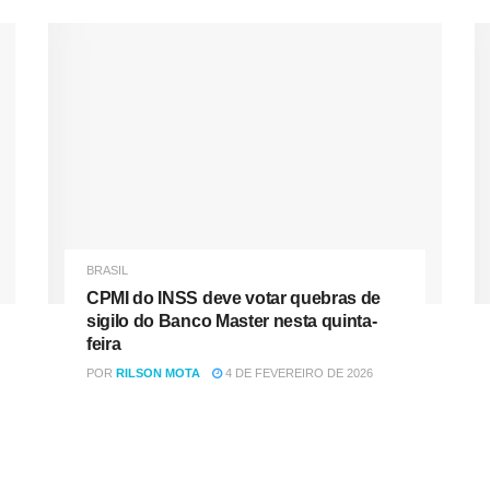
BRASIL
CPMI do INSS deve votar quebras de
sigilo do Banco Master nesta quinta-
feira
POR
RILSON MOTA
4 DE FEVEREIRO DE 2026