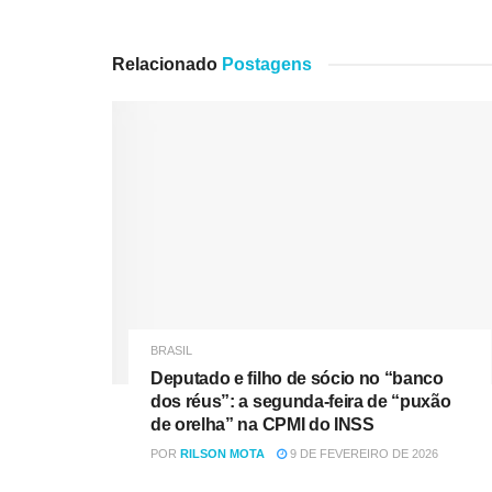
Relacionado
Postagens
BRASIL
Deputado e filho de sócio no “banco
dos réus”: a segunda-feira de “puxão
de orelha” na CPMI do INSS
POR
RILSON MOTA
9 DE FEVEREIRO DE 2026