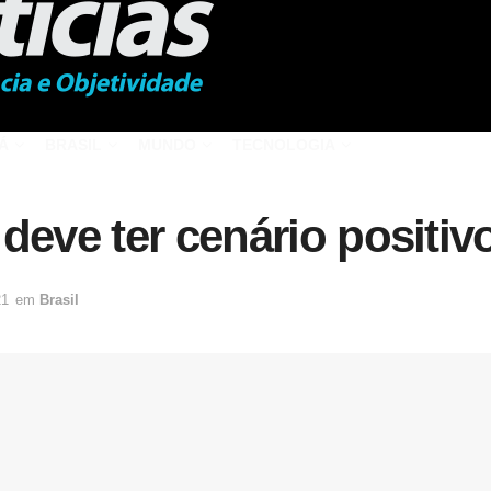
Á
BRASIL
MUNDO
TECNOLOGIA
deve ter cenário positi
21
em
Brasil