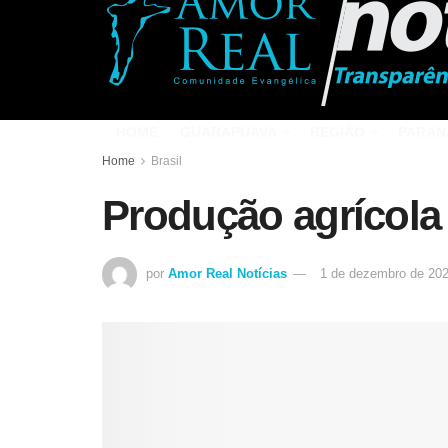
HOME
GUARAPUAVA
REGIÃO
PARAN
Home
Brasil
Produção agrícola 
por
Amor Real Notícias
1 de dezembro de 20