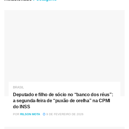
último dia 10/06/2021 e realiza hoje a incineração de
quase 4 toneladas.
Apesar da crise de saúde pública que assola o País, as
forças policiais seguem atuando fortemente contra o crime
organizado, nesta região de fronteira, em defesa de toda a
sociedade civil.
Nóticias
Relacionadas
Deputado e filho de sócio no “banco dos réus”: a
segunda-feira de “puxão de orelha” na CPMI do INSS
BRASIL
Senado avalia quebra temporária de patente do Mounjaro
Deputado e filho de sócio no “banco dos réus”:
para ampliar acesso no SUS
a segunda-feira de “puxão de orelha” na CPMI
do INSS
POR
RILSON MOTA
9 DE FEVEREIRO DE 2026