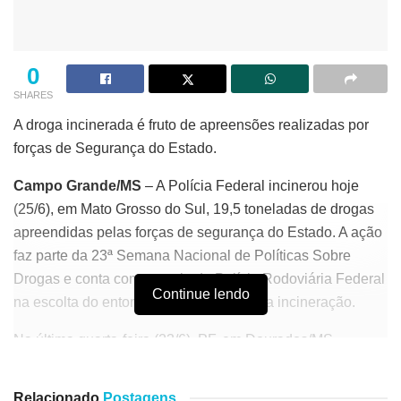
0
SHARES
A droga incinerada é fruto de apreensões realizadas por
forças de Segurança do Estado.
Campo Grande/MS
– A Polícia Federal incinerou hoje
(25/6), em Mato Grosso do Sul, 19,5 toneladas de drogas
apreendidas pelas forças de segurança do Estado. A ação
faz parte da 23ª Semana Nacional de Políticas Sobre
Drogas e conta com o apoio da Polícia Rodoviária Federal
Continue lendo
na escolta do entorpecente até o local da incineração.
Na última quarta-feira (23/6), PF, em Dourados/MS,
realizou a incineração de 4,3 toneladas de drogas. Já, em
Naviraí/MS, foram incineradas 12 toneladas de drogas, no
Relacionado
Postagens