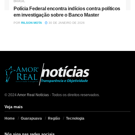
BRASIL
Polícia Federal encontra indícios contra políticos
em investigação sobre o Banco Master
POR
RILSON MOTA
30 DE JANEIRO DE 2026
© 2024
Amor Real Notícias
- Todos os direitos reservados.
Veja mais
Home
Guarapuava
Região
Tecnologia
Nós siga nas redes sociais