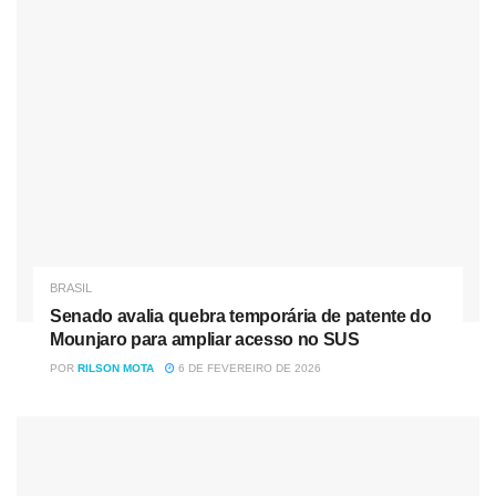
Comunicação Social da Polícia Federal no Mato Grosso
do Sul
Tag:
Mato Grosso do Sul
Policia Federal
Trafico de Drogas
BRASIL
Senado avalia quebra temporária de patente do
Mounjaro para ampliar acesso no SUS
POR
RILSON MOTA
6 DE FEVEREIRO DE 2026