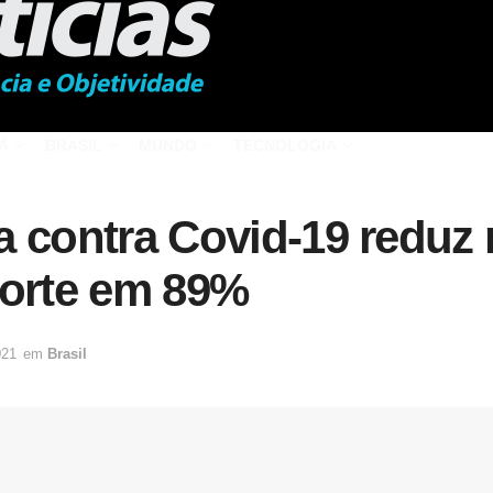
Á
BRASIL
MUNDO
TECNOLOGIA
la contra Covid-19 reduz 
morte em 89%
021
em
Brasil