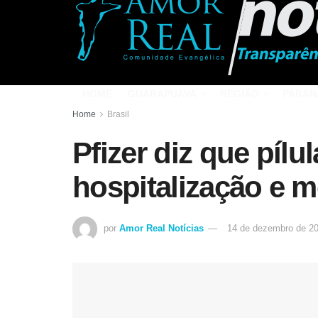
HOME
GUARAPUAVA
REGIÃO
PARAN
Home
Brasil
Pfizer diz que pílu
hospitalização e 
por
Amor Real Notícias
14 de dezembro de 2