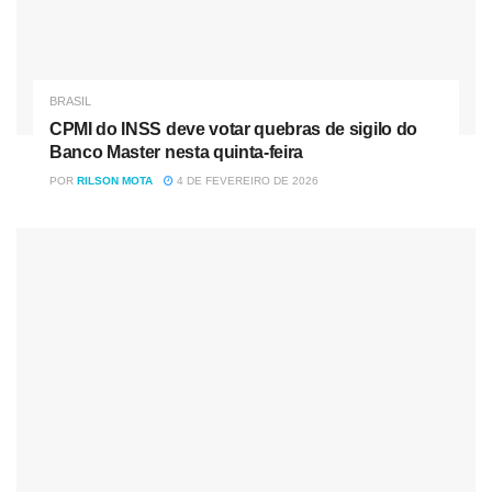
A menina disse que contou o ocorrido para a diretora e
BRASIL
para a coordenadora, que teriam conversado com o
CPMI do INSS deve votar quebras de sigilo do
docente.
Banco Master nesta quinta-feira
POR
RILSON MOTA
4 DE FEVEREIRO DE 2026
“Eu não tava conseguindo ficar na sala, aí eu fui pro
banheiro, liguei pra minha mãe chorando, tava
desesperada, e ela me ligou, falou com meu pai, meu pai
mandou mensagem, eu mandei um áudio pra ele de dentro
do banheiro, depois eu fui na sala de novo, pegar minha
mochila, e depois fiquei lá no pátio e meu pai chegou”,
contou a adolescente.
Já o pai da aluna, que também conversou com a
reportagem por telefone, diz que a atitude de agredir não
foi correta: