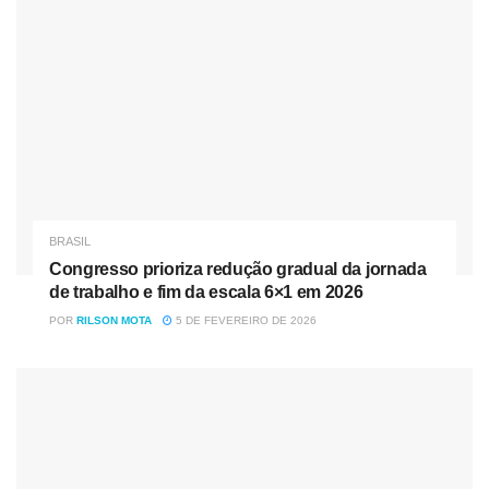
BRASIL
Congresso prioriza redução gradual da jornada
de trabalho e fim da escala 6×1 em 2026
POR
RILSON MOTA
5 DE FEVEREIRO DE 2026
“Hoje, na nossa sala, a gente estava
conversando, entre eu e as meninas e tinha
um amigo meu no meio, e aí ele [professor]
acabou falando assim, que se não tivesse
casado, ele transaria comigo. E aí eu fingi
que não tinha ouvido, ele falou de novo. Aí