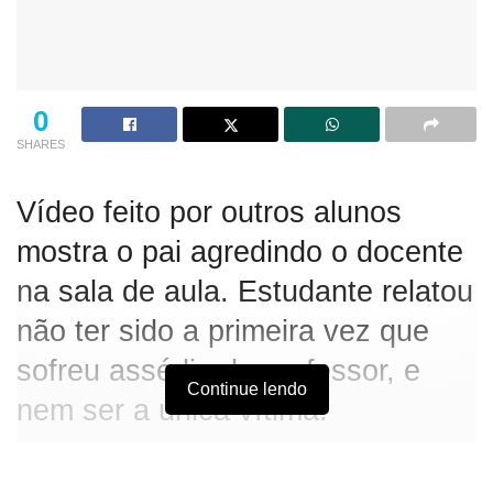
0
SHARES
Vídeo feito por outros alunos
mostra o pai agredindo o docente
na sala de aula. Estudante relatou
não ter sido a primeira vez que
sofreu assédio do professor, e
Continue lendo
nem ser a única vítima.
O pai de uma aluna agrediu um professor de uma escola