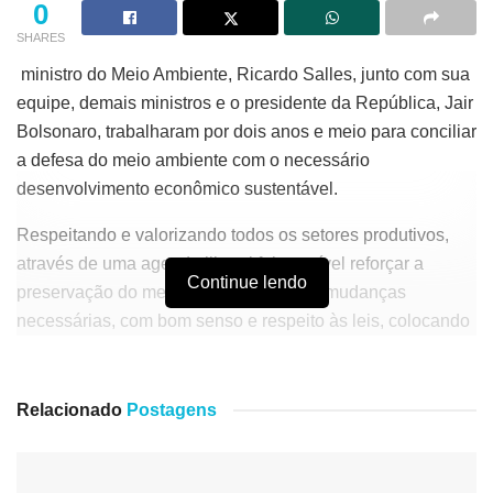
0
SHARES
ministro do Meio Ambiente, Ricardo Salles, junto com sua
equipe, demais ministros e o presidente da República, Jair
Bolsonaro, trabalharam por dois anos e meio para conciliar
a defesa do meio ambiente com o necessário
desenvolvimento econômico sustentável.
Respeitando e valorizando todos os setores produtivos,
através de uma agenda liberal foi possível reforçar a
Continue lendo
preservação do meio ambiente e trazer mudanças
necessárias, com bom senso e respeito às leis, colocando
as pessoas no centro das atenções.
A partir de agora, o Ministério do Meio Ambiente terá à
Relacionado
Postagens
frente o Sr. Joaquim Alves Pereira Leite, até então
secretário da Amazônia e Serviços Ambientais, que saberá
avançar ainda mais no aprimoramento das questões