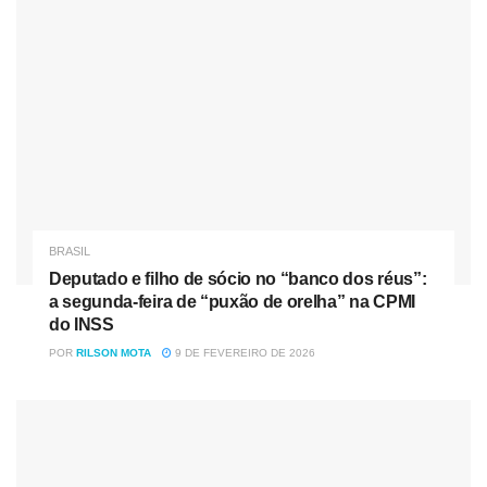
ambientais do Brasil, a maior potência agroambiental do
planeta.
Fonte
Nóticias
Relacionadas
Deputado e filho de sócio no “banco dos réus”: a
segunda-feira de “puxão de orelha” na CPMI do INSS
BRASIL
Senado avalia quebra temporária de patente do Mounjaro
Deputado e filho de sócio no “banco dos réus”:
para ampliar acesso no SUS
a segunda-feira de “puxão de orelha” na CPMI
do INSS
POR
RILSON MOTA
9 DE FEVEREIRO DE 2026
Tag:
bolsonaro
Brasil
Ministério Meio Ambiente