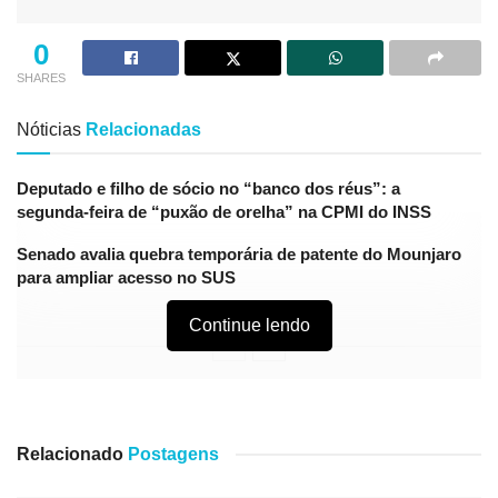
0
SHARES
Nóticias
Relacionadas
Deputado e filho de sócio no “banco dos réus”: a
segunda-feira de “puxão de orelha” na CPMI do INSS
Senado avalia quebra temporária de patente do Mounjaro
para ampliar acesso no SUS
Continue lendo
Projeções do ministério e do mercado estão alinhadas
Relacionado
Postagens
O ministro da Economia, Paulo Guedes, declarou no dia
de hoje (8), que o Produto Interno Bruto (PIB) do Brasil