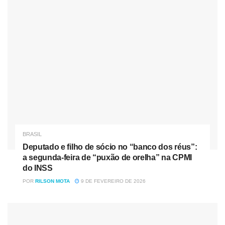
deve crescer entre 4% e 5% neste ano.
Tag:
Economia
guedes
pib
BRASIL
Deputado e filho de sócio no “banco dos réus”:
a segunda-feira de “puxão de orelha” na CPMI
do INSS
POR
RILSON MOTA
9 DE FEVEREIRO DE 2026