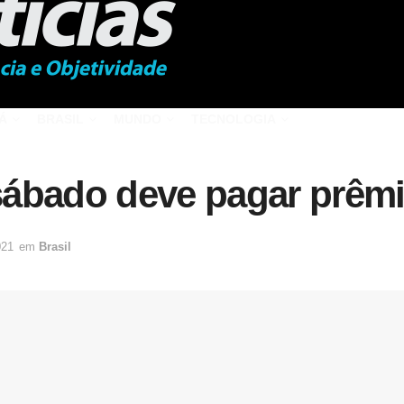
Á
BRASIL
MUNDO
TECNOLOGIA
ábado deve pagar prêmi
021
em
Brasil