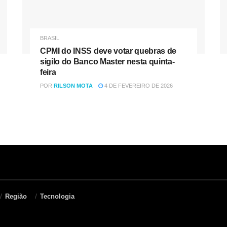
BRASIL
CPMI do INSS deve votar quebras de
sigilo do Banco Master nesta quinta-
feira
POR
RILSON MOTA
4 DE FEVEREIRO DE 2026
Região
Tecnologia