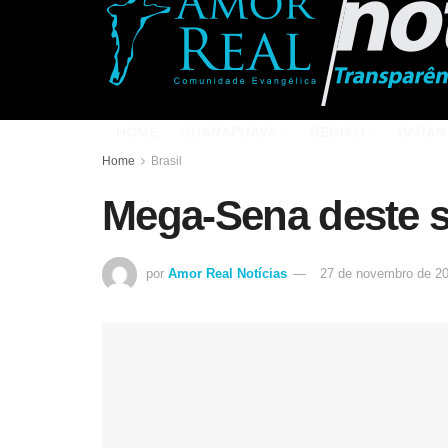
HOME
GUARAPUAVA
REGIÃO
PARAN
Home
Brasil
Mega-Sena deste s
por
Amor Real Notícias
27 de novembro de 2