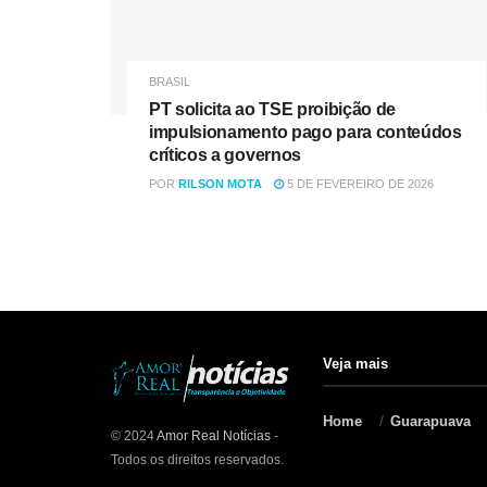
BRASIL
PT solicita ao TSE proibição de
impulsionamento pago para conteúdos
críticos a governos
POR
RILSON MOTA
5 DE FEVEREIRO DE 2026
Veja mais
Home
Guarapuava
© 2024
Amor Real Notícias
-
Todos os direitos reservados.