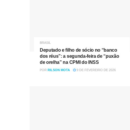
BRASIL
Deputado e filho de sócio no “banco
dos réus”: a segunda-feira de “puxão
de orelha” na CPMI do INSS
POR
RILSON MOTA
9 DE FEVEREIRO DE 2026