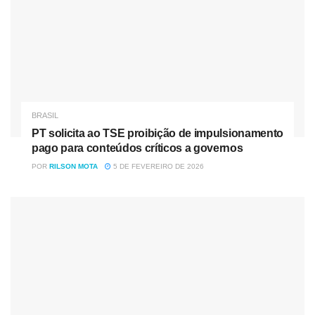
janeiro. Por lei, aposentadorias, auxílio-doença, auxílio-
reclusão e pensão por morte pagas pelo INSS não podem
ser inferiores a 1 salário mínimo.
Veja abaixo como ficam os valores reajustados de acordo
com o novo salário mínimo e INPC – valores referentes a
mais de um salário mínimo englobam quem já estava
BRASIL
recebendo os pagamentos em 1º de janeiro de 2021.
PT solicita ao TSE proibição de impulsionamento
pago para conteúdos críticos a governos
POR
RILSON MOTA
5 DE FEVEREIRO DE 2026