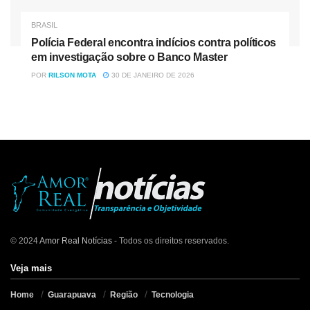
Tag:
INSS paga com reajuste
BRASIL
Polícia Federal encontra indícios contra políticos
em investigação sobre o Banco Master
POR
RILSON MOTA
30 DE JANEIRO DE 2026
© 2024
Amor Real Notícias
- Todos os direitos reservados.
Veja mais
Home
Guarapuava
Região
Tecnologia