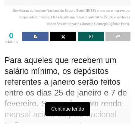
Servidores do Instituto Nacional do Seguro Social (INSS) entraram em greve por
tempo indeterminado. Eles reivindicam reajuste salarial de 27,5% e melhores
condições de trabalho (Marcelo Camargo/Agência Brasil)
0
SHARES
Para aqueles que recebem um
salário mínimo, os depósitos
referentes a janeiro serão feitos
entre os dias 25 de janeiro e 7 de
fevereiro. Segurados com renda
Continue lendo
mensal acima do piso nacional
terão seus pagamentos