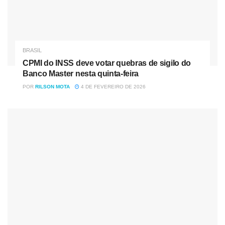
BRASIL
CPMI do INSS deve votar quebras de sigilo do
Banco Master nesta quinta-feira
POR
RILSON MOTA
4 DE FEVEREIRO DE 2026
Reajuste dos benefícios do INSS