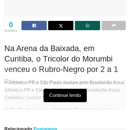
0
SHARES
Na Arena da Baixada, em
Curitiba, o Tricolor do Morumbi
venceu o Rubro-Negro por 2 a 1
Athletico-PR e São Paulo duelam pelo Brasileirão Assaí
Continue lendo
Créditos:
Gabriel Machado/AGIF
O
São Paulo
venceu o
Athletico Paranaense
por 2 a 1,
na noite deste sábado (7), na Arena da Baixada, em
Curitiba, pela 15ª rodada do
Brasileirão Assaí
. Com o
Relacionado
Postagens