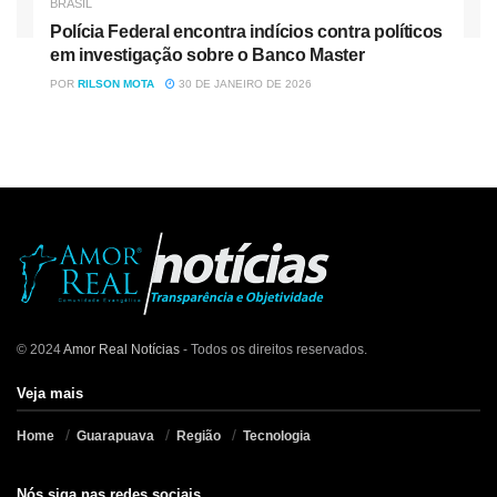
BRASIL
Polícia Federal encontra indícios contra políticos
em investigação sobre o Banco Master
POR
RILSON MOTA
30 DE JANEIRO DE 2026
© 2024
Amor Real Notícias
- Todos os direitos reservados.
Veja mais
Home
Guarapuava
Região
Tecnologia
Nós siga nas redes sociais