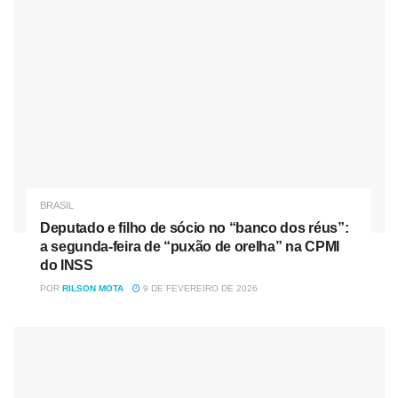
-Dados-
Nóticias
Relacionadas
Deputado e filho de sócio no “banco dos réus”: a
segunda-feira de “puxão de orelha” na CPMI do INSS
Senado avalia quebra temporária de patente do Mounjaro
para ampliar acesso no SUS
BRASIL
Deputado e filho de sócio no “banco dos réus”:
a segunda-feira de “puxão de orelha” na CPMI
do INSS
Estádio:
Olímpico Pedro Ludovico, Goiânia.
POR
RILSON MOTA
9 DE FEVEREIRO DE 2026
Hora:
18:00 horário local (21:00 GMT).
Árbitro:
Roberto Tobar (CHI)
-Antecedentes-