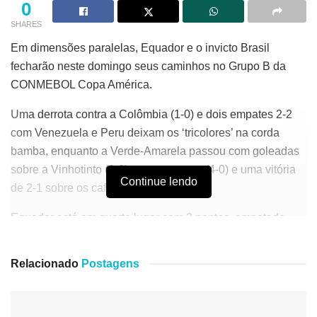
0
SHARES
Em dimensões paralelas, Equador e o invicto Brasil
fecharão neste domingo seus caminhos no Grupo B da
CONMEBOL Copa América.
Uma derrota contra a Colômbia (1-0) e dois empates 2-2
com Venezuela e Peru deixam os ‘tricolores’ na corda
bamba, enquanto a Verde-Amarela passou com goleadas
sobre a Vinhotinto (3-0) e os peruanos (4-0) e uma vitória
Continue lendo
de 2-1 sobre os cafeteiros.
Equador está em quarto lugar com 2 pontos, empatado
com a Venezuela, mas com melhor diferença de gols (-1).
A Vinhotinto jogará contra o Peru que soma 4 unidades,
Relacionado
Postagens
igual que a Colômbia que, por diferença de gols, já se
classificou às quartas de final.