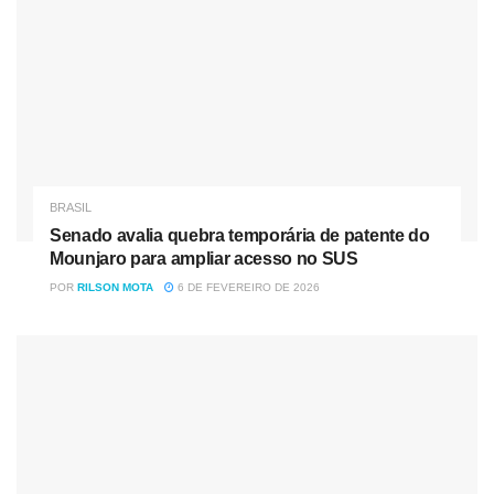
Brasil soma um invicto de 10 jogos contra o Equador
em todas as competições (8V 2E). A última vitória da
Tricolor foi nas Eliminatórias Sul-Americanas para a
Copa do Mundo de 2006, quando venceu por 1-0
em Quito.
Tite está em uma racha de 10 vitórias consecutivas
BRASIL
como treinador do Brasil em todas as competições,
Senado avalia quebra temporária de patente do
sendo esta sua série mais longa de vitórias desde
Mounjaro para ampliar acesso no SUS
que comanda a Verde-Amarela. Tite, além disso,
POR
RILSON MOTA
6 DE FEVEREIRO DE 2026
nunca perdeu na Copa América (9PJ- 7V 2E).
Após vencer 4 partidas consecutivas entre
eliminatórias à Copa do Mundo e um amistoso, o
Equador está em uma racha negativa de 5 encontros
sem vitórias em todas as competições (2E 3D), com 2
empates consecutivos pelo mesmo resultado 2-2
(contra Colômbia e Peru na atual CONMEBOL Copa