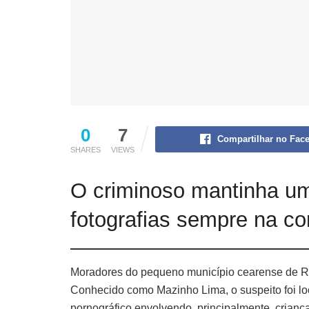
0
7
Compartilhar no Fac
SHARES
VIEWS
O criminoso mantinha uma
fotografias sempre na c
Moradores do pequeno município cearense de Rus
Conhecido como Mazinho Lima, o suspeito foi loca
pornográfico envolvendo, principalmente, crianç