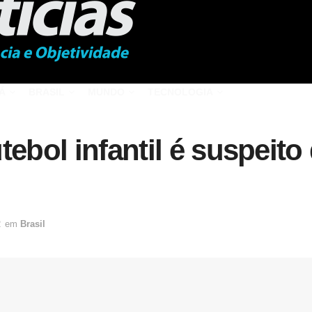
Á
BRASIL
MUNDO
TECNOLOGIA
tebol infantil é suspeito
2
em
Brasil