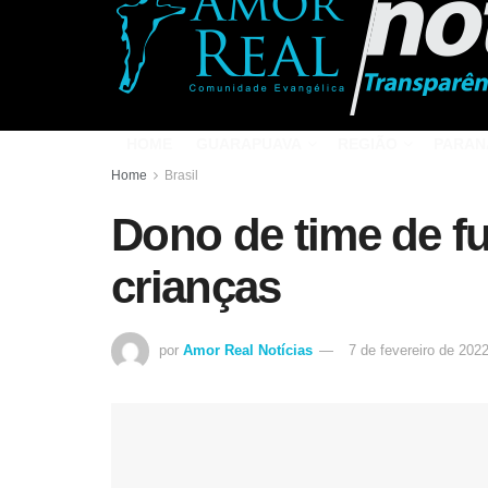
HOME
GUARAPUAVA
REGIÃO
PARAN
Home
Brasil
Dono de time de fu
crianças
por
Amor Real Notícias
7 de fevereiro de 202