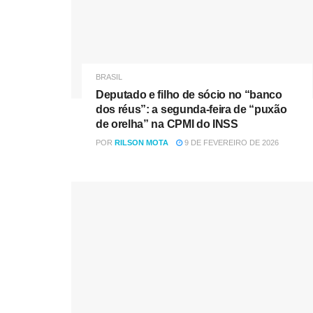
BRASIL
Deputado e filho de sócio no “banco
dos réus”: a segunda-feira de “puxão
de orelha” na CPMI do INSS
POR
RILSON MOTA
9 DE FEVEREIRO DE 2026