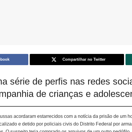
ebook
Compartilhar no Twitter
 série de perfis nas redes soci
ompanhia de crianças e adolesce
sas acordaram estarrecidos com a notícia da prisão de um hom
lizado e detido por policiais civis do Distrito Federal por ar
as. O suspeito teria comprado os arquivos de um outro pedófil