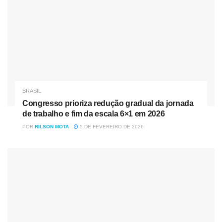
Com a operação no ostracismo –sua força-tarefa foi extinta
em fevereiro–, suas antigamente frequentes prisões
preventivas deixaram de ser feitas. Somado a isso, tem
ocorrido uma série de anulações de antigas sentenças da
operação. O ex-juiz Sergio Moro foi declarado parcial em
sua atuação relacionada ao ex-presidente Lula (PT).
BRASIL
O único nome de expressão nacional que está detido até
Congresso prioriza redução gradual da jornada
hoje é o ex-governador do Rio Sérgio Cabral (MDB),
de trabalho e fim da escala 6×1 em 2026
condenado no Paraná e no Rio.
POR
RILSON MOTA
5 DE FEVEREIRO DE 2026
No auge da operação, os acordos de colaboração
firmados frequentemente previam a saída da cadeia com o
pagamento de multas, mas mediante uma série de
imposições, como período de prisão domiciliar ou
recolhimento noturno e uso de tornozeleira.
A fórmula despertava críticas das defesas dos não