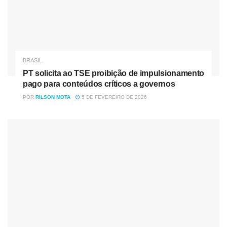
delatores, que viam possível estímulo a depoimentos
falsos e benefícios sem previsão na legislação brasileira.
Lula, em 2017, afirmou que os delatores recebiam um
prêmio “para conviver com a riqueza que roubaram”.
BRASIL
Os acordos forneciam aos investigadores provas em
PT solicita ao TSE proibição de impulsionamento
escalas inéditas até então, abriam novas frentes de
pago para conteúdos críticos a governos
apuração e se tornaram uma das chaves à época do
POR
RILSON MOTA
5 DE FEVEREIRO DE 2026
sucesso da operação.
Hoje, mesmo aqueles que já cumpriram os períodos
determinados de regime domiciliar ou aberto geralmente
ainda têm que cumprir obrigações de longo prazo, como
prestar contas de suas atividades à Justiça.
Pode parecer mera burocracia, mas, com o delator Ricardo
Pessoa, da empreiteira UTC, houve até advertência de um
juiz do Paraná por falta de cuidado e de detalhamento
nesses relatórios.