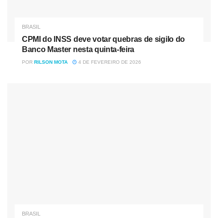
“Deve compreender a descrição das atividades realizadas,
BRASIL
de modo pormenorizado, com a especificação não apenas
CPMI do INSS deve votar quebras de sigilo do
da data, mas também do horário e a indicação detalhada
Banco Master nesta quinta-feira
dos atos e pessoas envolvidas nas atividades”, escreveu a
POR
RILSON MOTA
4 DE FEVEREIRO DE 2026
ele em 2020 o magistrado Danilo Pereira Júnior.
Um dos principais políticos que viraram delatores, o ex-
ministro de governos do PT Antonio Palocci só agora
recebeu autorização para retirar a tornozeleira eletrônica.
Ele deixou o regime fechado há três anos e só conseguiu
o benefício de tirar a tornozeleira na última quinta-feira
(23), porque o Superior Tribunal de Justiça decidiu anular
condenação que ele havia sofrido em 2017. Palocci,
diferentemente de outros delatores, firmou acordo de
colaboração com a Polícia Federal.
BRASIL