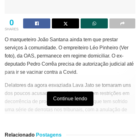
0
SHARES
O marqueteiro João Santana ainda tem que prestar
serviços à comunidade. O empreiteiro Léo Pinheiro (Ver
foto), da OAS, permanece em regime domiciliar. O ex-
deputado Pedro Corrêa precisa de autorização judicial até
para ir se vacinar contra a Covid.
Delatores da agora esvaziada Lava Jato se tornaram uns
dos poucos acusados que ainda cumprem restrições em
Continue lendo
decorrência de processos da operação, que tem sofrido
uma série de derrotas nos tribunais, com a anulação de
casos.
Se anos atrás a possibilidade de sair da prisão com
Relacionado
Postagens
acordo de colaboração era vista como atraente –quase