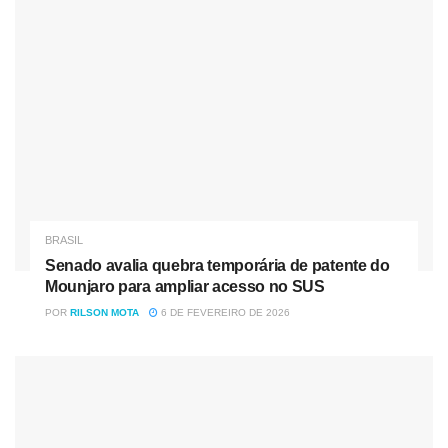
Por Bárbara Saryne1 min de leitura
BRASIL
Senado avalia quebra temporária de patente do
Mounjaro para ampliar acesso no SUS
POR
RILSON MOTA
6 DE FEVEREIRO DE 2026