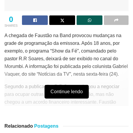
0
SHARES
A chegada de Faustão
na Band provocou mudanças na
grade de programação da emissora. Após 18 anos, por
exemplo, o programa “Show da Fé”, comandado pelo
pastor R.R Soares, deixará de ser exibido no canal do
Morumbi. A informação foi publicada pelo colunista Gabriel
Vaquer, do site “Notícias da TV”, nesta sexta-feira (24).
Segundo a publicação, R.R Soares chegou a negociar
Continue lendo
para ocupar outras faixas da programação, mas não
chegou a um acordo financeiro interessante. Faustão
ficará com o horário das 20h30 e 22h45 e estreará no dia
17 de janeiro de 2022.
Relacionado
Postagens
A Band acredita que os anunciantes interessados em