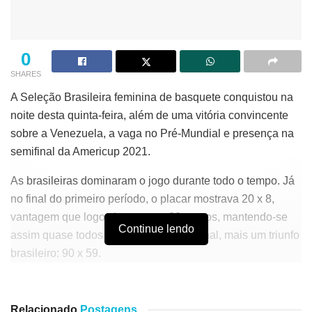
0
SHARES
A Seleção Brasileira feminina de basquete conquistou na
noite desta quinta-feira, além de uma vitória convincente
sobre a Venezuela, a vaga no Pré-Mundial e presença na
semifinal da Americup 2021.
As brasileiras dominaram o jogo durante todo o tempo. Já
no final do primeiro período, o placar mostrava 20 x 8,
vantagem que logo chegou aos 30 pontos, mantendo-se
Continue lendo
assim quase todos os 40 minutos. No final, mais um triunfo
brasileiro: 90 x 59.
José Neto destacou mais uma vez a força das suplentes.
Vindas do banco, Thayná Silva e Tássia Carcavalli foram
Relacionado
Postagens