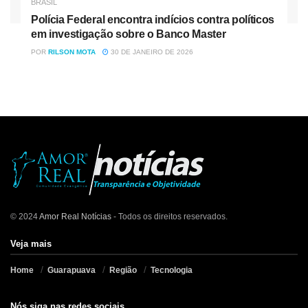
BRASIL
Polícia Federal encontra indícios contra políticos
em investigação sobre o Banco Master
POR
RILSON MOTA
30 DE JANEIRO DE 2026
© 2024
Amor Real Notícias
- Todos os direitos reservados.
Veja mais
Home
Guarapuava
Região
Tecnologia
Nós siga nas redes sociais