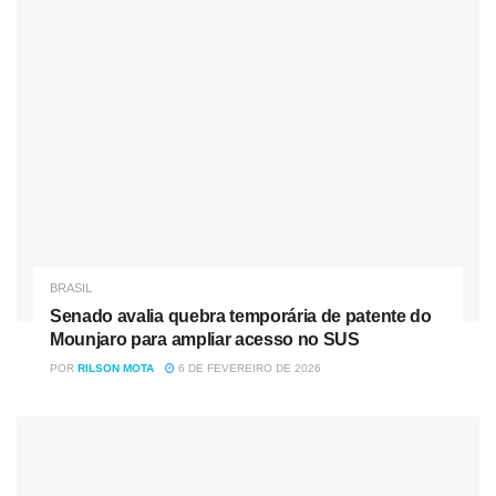
Nesta sexta-feira, o Brasil enfrenta os Estados Unidos pela
semifinal do torneio, às 19h10. A outra semifinal será
disputada por Canadá e Porto Rico, que venceram
República Dominicana e Colômbia respectivamente.
Fonte
Tag:
Americup 2021
Seleção Brasileira feminina de basquete
BRASIL
Senado avalia quebra temporária de patente do
Mounjaro para ampliar acesso no SUS
POR
RILSON MOTA
6 DE FEVEREIRO DE 2026