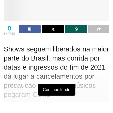
0
SHARES
Shows seguem liberados na maior
parte do Brasil, mas corrida por
datas e ingressos do fim de 2021
dá lugar a cancelamentos por
precaução ou porque músicos
Continue lendo
pegaram Covid
Gusttavo Lima, Anitta, Duda Beat e Nando Reis já tiveram