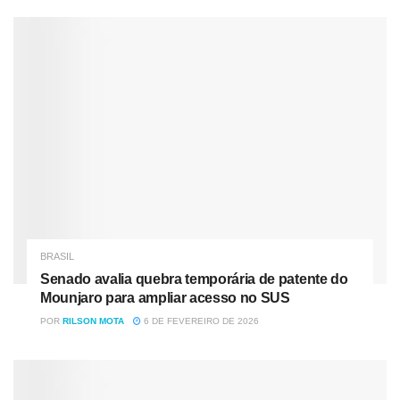
os eventos. Mas alguns shows já foram adiados por
precaução, como Marina Sena, Anitta e Djonga.
Nóticias
Relacionadas
Deputado e filho de sócio no “banco dos réus”: a
segunda-feira de “puxão de orelha” na CPMI do INSS
Senado avalia quebra temporária de patente do Mounjaro
para ampliar acesso no SUS
BRASIL
Senado avalia quebra temporária de patente do
Mounjaro para ampliar acesso no SUS
A maioria dos cancelamentos não ocorreu por prevenção,
POR
RILSON MOTA
6 DE FEVEREIRO DE 2026
mas porque os próprios artistas ou membros de suas
equipes já estavam contaminados: Gusttavo Lima, Simone
e Simaria, Xamã, Duda Beat, Israel & Rodolffo e vários