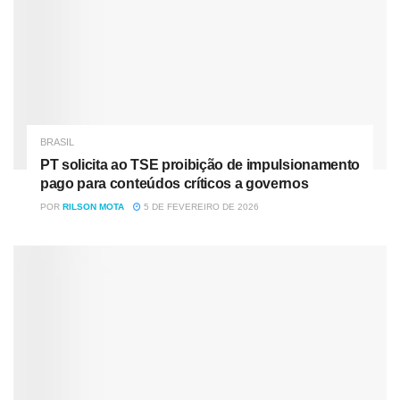
No Ceará, vários shows foram adiados devido às
novas regras mais rígidas: João Gomes, Nando Reis,
Zé Felipe, Fagner, Silva e outros.
Por Rodrigo Ortega, g1
BRASIL
PT solicita ao TSE proibição de impulsionamento
pago para conteúdos críticos a governos
POR
RILSON MOTA
5 DE FEVEREIRO DE 2026