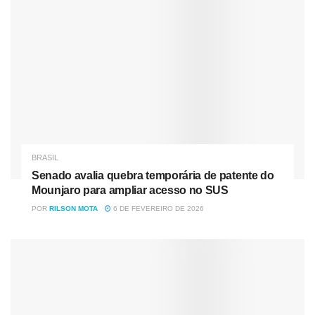
política, ele não dura na rua.”
RENOVA
MÍDIA
Tag:
Adélio Bispo
Presidente Jair Bolsonaro
BRASIL
Senado avalia quebra temporária de patente do
Mounjaro para ampliar acesso no SUS
POR
RILSON MOTA
6 DE FEVEREIRO DE 2026