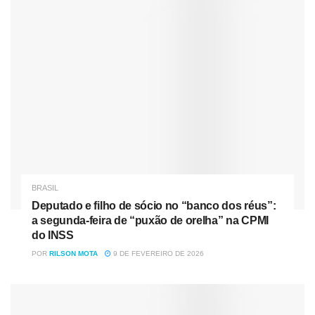
Nóticias
Relacionadas
Deputado e filho de sócio no “banco dos réus”: a
segunda-feira de “puxão de orelha” na CPMI do INSS
Senado avalia quebra temporária de patente do Mounjaro
para ampliar acesso no SUS
BRASIL
Deputado e filho de sócio no “banco dos réus”:
“No atual cenário, o Adélio corre sérios
a segunda-feira de “puxão de orelha” na CPMI
riscos, o Brasil hoje é pequeno para o
do INSS
Brasil. Se ele for colocado em liberdade
POR
RILSON MOTA
9 DE FEVEREIRO DE 2026
hoje, eu temo pela vida dele porque os
ânimos estão muito acirrados, o que a
gente vê nos jornais, o que a gente vê na