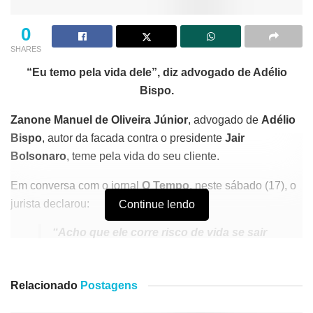
0
SHARES
“Eu temo pela vida dele”, diz advogado de Adélio
Bispo.
Zanone Manuel de Oliveira Júnior
, advogado de
Adélio
Bispo
, autor da facada contra o presidente
Jair
Bolsonaro
, teme pela vida do seu cliente.
Em conversa com o jornal
O Tempo
, neste sábado (17), o
jurista declarou:
Continue lendo
“Acho que ele corre risco de vida se sair
sim, corre muito. Nesse cenário político
agora então de guerra política, não dura
nada aqui fora. Tenho certeza.”
Relacionado
Postagens
E acrescentou: