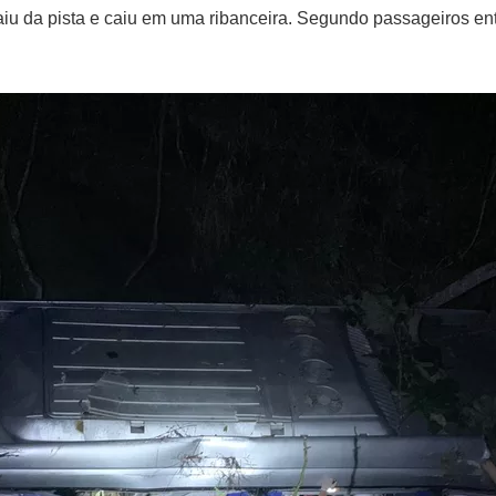
saiu da pista e caiu em uma ribanceira. Segundo passageiros ent