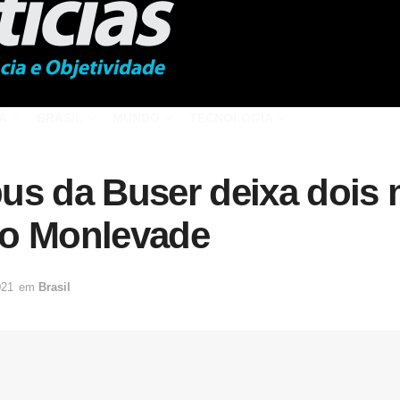
Á
BRASIL
MUNDO
TECNOLOGIA
us da Buser deixa dois m
ão Monlevade
021
em
Brasil