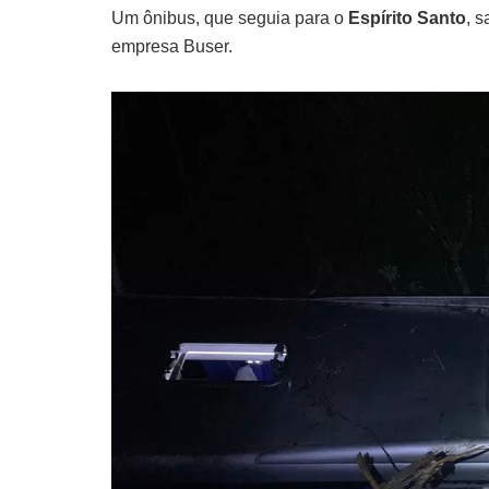
Um ônibus, que seguia para o
Espírito Santo
, 
empresa Buser.