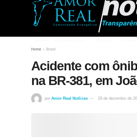
HOME
GUARAPUAVA
REGIÃO
PARAN
Home
Brasil
Acidente com ônib
na BR-381, em Jo
por
Amor Real Notícias
29 de dezembro de 2